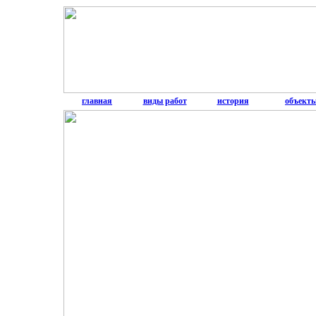
главная
виды работ
история
объект